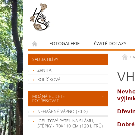
FOTOGALERIE
ČASTÉ DOTAZY
OBCHODNÍ PODMÍNKY
SADBA HLÍVY
ZRNITÁ
VH
KOLÍČKOVÁ
Nevho
MOŽNÁ BUDETE
výjim
POTŘEBOVAT
Dřevin
NEHAŠENÉ VÁPNO (70 G)
IGELITOVÝ PYTEL NA SLÁMU,
Dobré 
ŠTĚPKY - 70X110 CM (120 LITRŮ)