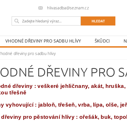
hlivasadba@seznam.cz
VHODNÉ DŘEVINY PRO SADBU HLÍVY
ŠKŮDCI
N
Vhodné dřeviny pro sadbu hlívy
ODNÉ DŘEVINY PRO S
dné dřeviny : veškeré jehličnany, akát, hruška
kou třešně
y vyhovující : jabloň, třešeň, vrba, lípa, olše, je
dřeviny pro pěstování hlívy : ořešák, buk, topol