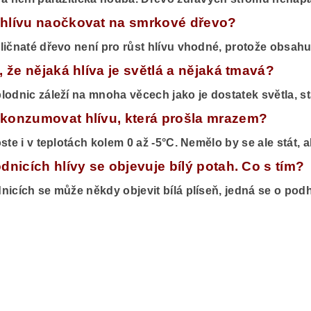
hlívu naočkovat na smrkové dřevo?
ličnaté dřevo není pro růst hlívu vhodné, protože obsahu
, že nějaká hlíva je světlá a nějaká tmavá?
lodnic záleží na mnoha věcech jako je dostatek světla, st
konzumovat hlívu, která prošla mrazem?
oste i v teplotách kolem 0 až -5°C. Nemělo by se ale stát,
dnicích hlívy se objevuje bílý potah. Co s tím?
nicích se může někdy objevit bílá plíseň, jedná se o podh