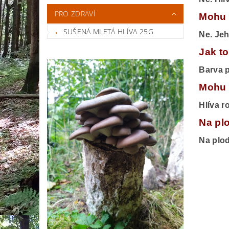
PRO ZDRAVÍ
Mohu 
SUŠENÁ MLETÁ HLÍVA 25G
Ne. Jeh
Jak to
Barva p
Mohu 
Hlíva r
Na plo
Na plod