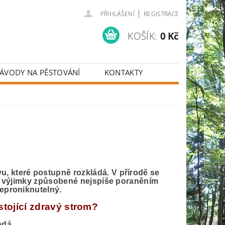
|
PŘIHLÁŠENÍ
REGISTRACE
KOŠÍK:
0 Kč
ÁVODY NA PĚSTOVÁNÍ
KONTAKTY
, které postupně rozkládá. V přírodě se
 to výjimky způsobené nejspíše poraněním
neproniknutelný.
tojící zdravý strom?
adá.