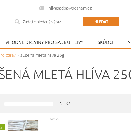
hlivasadba@seznam.cz
VHODNÉ DŘEVINY PRO SADBU HLÍVY
ŠKŮDCI
N
ro zdraví
sušená mletá hlíva 25g
ŠENÁ MLETÁ HLÍVA 25
51
Kč
Kód:
75
ka