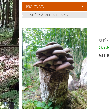
PRO ZDRAVÍ
SUŠENÁ MLETÁ HLÍVA 25G
SUŠE
Skla
50 