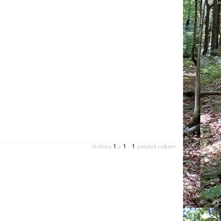
1
1
1
Stránka
z
-
položek celkem