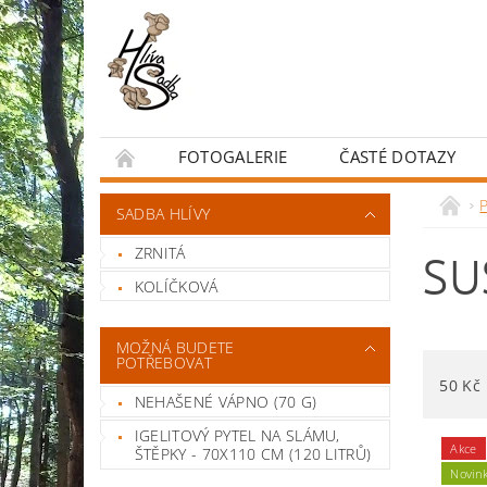
FOTOGALERIE
ČASTÉ DOTAZY
OBCHODNÍ PODMÍNKY
P
SADBA HLÍVY
ZRNITÁ
SU
KOLÍČKOVÁ
MOŽNÁ BUDETE
POTŘEBOVAT
50
Kč
NEHAŠENÉ VÁPNO (70 G)
IGELITOVÝ PYTEL NA SLÁMU,
Akce
ŠTĚPKY - 70X110 CM (120 LITRŮ)
Novin