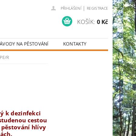
|
PŘIHLÁŠENÍ
REGISTRACE
KOŠÍK:
0 Kč
ÁVODY NA PĚSTOVÁNÍ
KONTAKTY
DPE/R
R
ný k dezinfekci
(studenou cestou
 pěstování hlívy
ách.