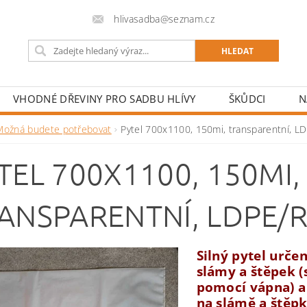
hlivasadba@seznam.cz
VHODNÉ DŘEVINY PRO SADBU HLÍVY
ŠKŮDCI
N
Možná budete potřebovat
Pytel 700x1100, 150mi, transparentní, L
TEL 700X1100, 150MI,
ANSPARENTNÍ, LDPE/
Silný pytel urče
slámy a štěpek 
pomocí vápna) a
na slámě a štěpk