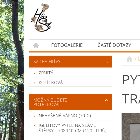
FOTOGALERIE
ČASTÉ DOTAZY
OBCHODNÍ PODMÍNKY
SADBA HLÍVY
ZRNITÁ
PY
KOLÍČKOVÁ
TR
MOŽNÁ BUDETE
POTŘEBOVAT
NEHAŠENÉ VÁPNO (70 G)
IGELITOVÝ PYTEL NA SLÁMU,
ŠTĚPKY - 70X110 CM (120 LITRŮ)