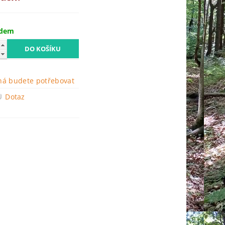
adem
á budete potřebovat
Dotaz